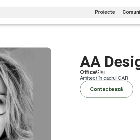
Proiecte
Comuni
AA Desi
Office
Cluj
Arhitect în cadrul OAR
Contactează