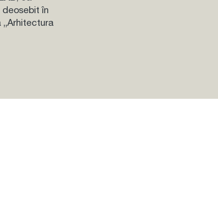
 deosebit în
 „Arhitectura