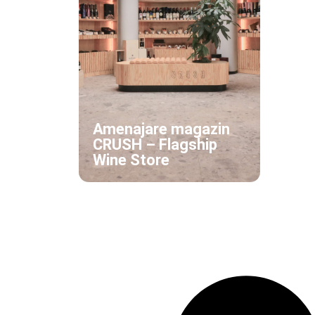
Amenajare magazin
CRUSH – Flagship
Wine Store