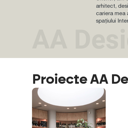
arhitect, des
cariera mea 
spațiului Inte
AA Desi
Proiecte AA De