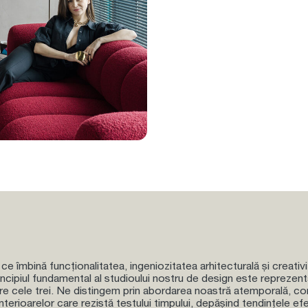
ce îmbină funcționalitatea, ingeniozitatea arhitecturală și creativ
incipiul fundamental al studioului nostru de design este reprezen
re cele trei. Ne distingem prin abordarea noastră atemporală, c
nterioarelor care rezistă testului timpului, depășind tendințele e