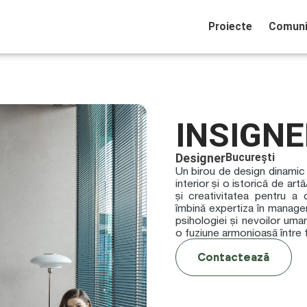
Proiecte
Comuni
INSIGN
Designer
București
Un birou de design dinamic 
interior și o istorică de art
și creativitatea pentru a 
îmbină expertiza în managem
psihologiei și nevoilor uma
o fuziune armonioasă între f
Contactează