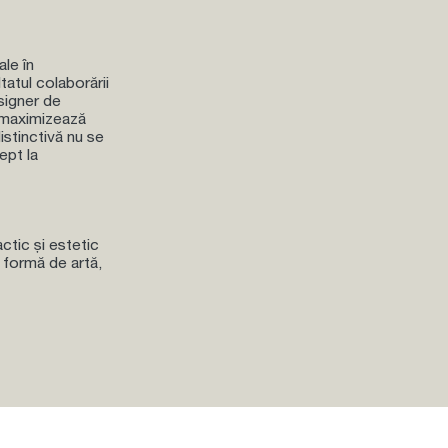
ale în
tatul colaborării
esigner de
, maximizează
istinctivă nu se
ept la
actic și estetic
 formă de artă,