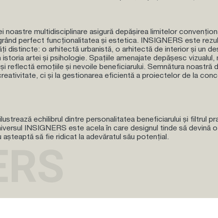
i noastre multidisciplinare asigură depășirea limitelor convențion
grând perfect funcționalitatea și estetica.
INSIGNERS
este rezul
ăți distincte: o arhitectă urbanistă, o arhitectă de interior și un d
in istoria artei și psihologie. Spațiile amenajate depășesc vizualul
 și reflectă emoțiile și nevoile beneficiarului. Semnătura noastră d
reativitate, ci și la gestionarea eficientă a proiectelor de la conc
ilustrează echilibrul dintre personalitatea beneficiarului și filtrul pr
ersul INSIGNERS este acela în care designul tinde să devină o
u așteaptă să fie ridicat la adevăratul său potențial.
ERS