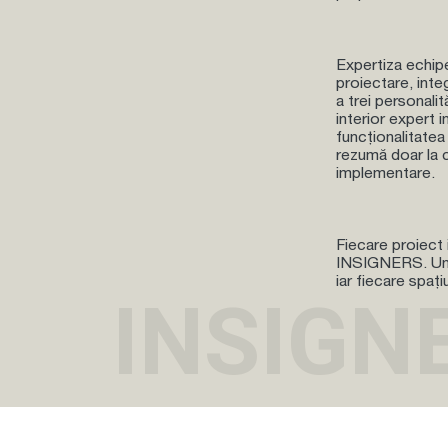
Expertiza echipe
proiectare, inte
a trei personalit
interior expert 
funcționalitatea
rezumă doar la c
implementare.
Fiecare
proiect
INSIGNERS. Univ
iar fiecare spați
INSIGN