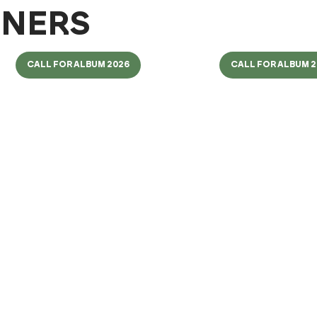
GNERS
CALL FOR ALBUM 2026
CALL FOR ALBUM 2
BE LIVE FITNESS
VORA
Aviației