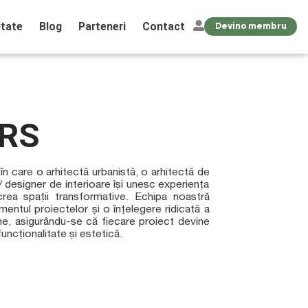
tate
Blog
Parteneri
Contact
Devino membru
ERS
în care o arhitectă urbanistă, o arhitectă de
ă/ designer de interioare își unesc experiența
crea spații transformative. Echipa noastră
entul proiectelor și o înțelegere ridicată a
ne, asigurându-se că fiecare proiect devine
uncționalitate și estetică.