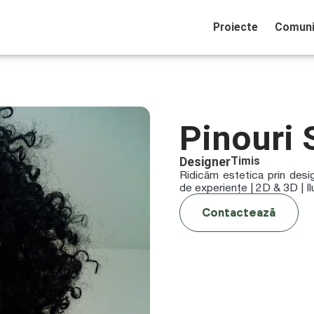
Proiecte
Comuni
Pinouri 
Designer
Timis
Ridicăm estetica prin desi
de experiențe | 2D & 3D | Ilu
Contactează