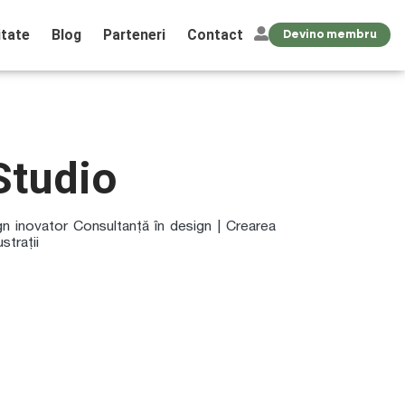
tate
Blog
Parteneri
Contact
Devino membru
Studio
gn inovator Consultanță în design | Crearea
strații