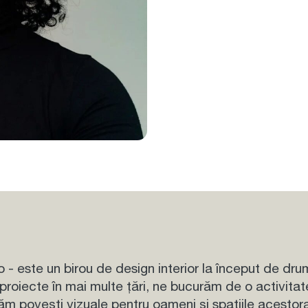
o
- este un birou de design interior la început de dr
 proiecte în mai multe țări, ne bucurăm de o activitat
ăm povești vizuale pentru oameni și spațiile acestor