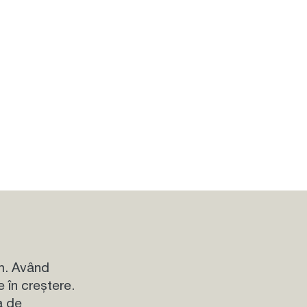
um. Având
e în creștere.
a de