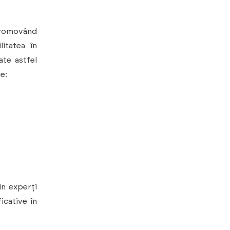
promovând
litatea în
ate astfel
se:
in experți
icative în