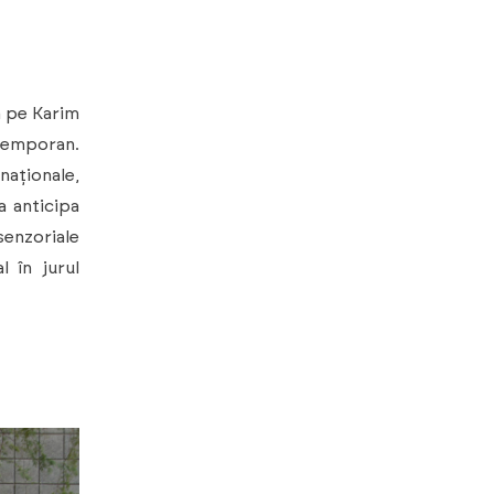
n pe Karim
ntemporan.
naționale,
a anticipa
senzoriale
l în jurul