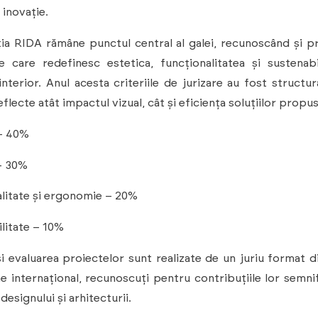
i inovație.
ia RIDA rămâne punctul central al galei, recunoscând și 
e care redefinesc estetica, funcționalitatea și sustenabi
interior. Anul acesta criteriile de jurizare au fost structur
eflecte atât impactul vizual, cât și eficiența soluțiilor propu
 – 40%
– 30%
litate și ergonomie – 20%
litate – 10%
și evaluarea proiectelor sunt realizate de un juriu format d
 internațional, recunoscuți pentru contribuțiile lor semnif
esignului și arhitecturii.