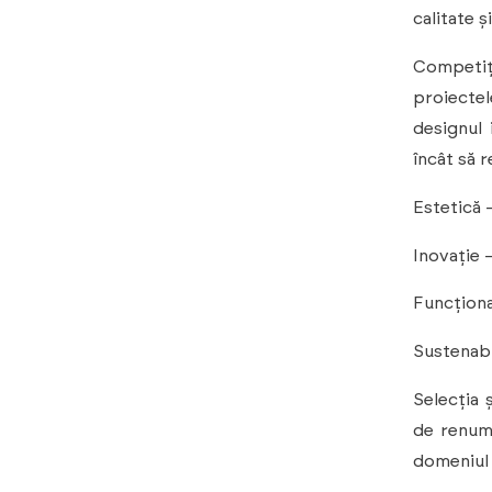
calitate ș
Competiț
proiectel
designul 
încât să r
Estetică
Inovație 
Funcționa
Sustenabi
Selecția 
de renume
domeniul d