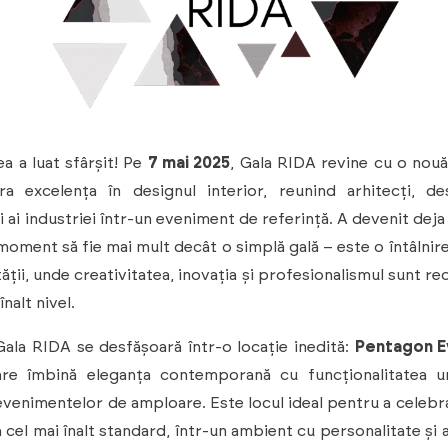
a a luat sfârșit! Pe
7 mai 2025
, Gala RIDA revine cu o nouă
ra excelența în designul interior, reunind arhitecți, des
i ai industriei într-un eveniment de referință. A devenit deja
moment să fie mai mult decât o simplă gală – este o întâlnire
ății, unde creativitatea, inovația și profesionalismul sunt r
înalt nivel.
Gala RIDA se desfășoară într-o locație inedită:
Pentagon E
are îmbină eleganța contemporană cu funcționalitatea u
evenimentelor de amploare. Este locul ideal pentru a celebr
la cel mai înalt standard, într-un ambient cu personalitate și