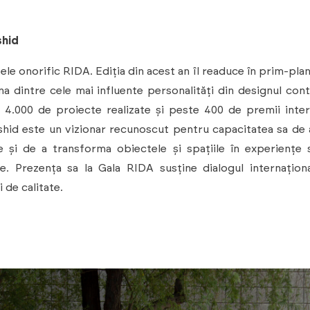
shid
ele onorific RIDA. Ediția din acest an îl readuce în prim-pla
na dintre cele mai influente personalități din designul co
4.000 de proiecte realizate și peste 400 de premii inter
hid este un vizionar recunoscut pentru capacitatea sa de 
e și de a transforma obiectele și spațiile în experiențe 
e. Prezența sa la Gala RIDA susține dialogul internaționa
 de calitate.