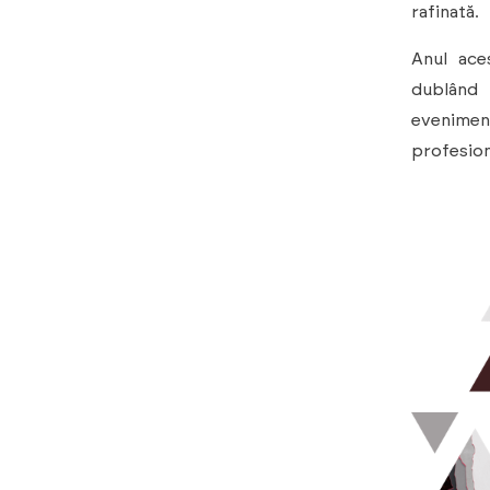
rafinată.
Anul ace
dublând 
eveniment
profesion