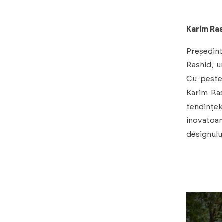
Karim Ra
Președint
Rashid, u
Cu peste 
Karim Ras
tendințel
inovatoar
designului