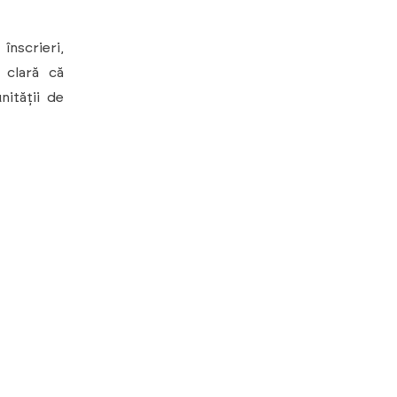
nscrieri,
 clară că
nității de