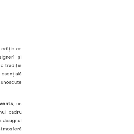
 ediție ce
igneri și
 o tradiție
 esențială
ecunoscute
vents
, un
nui cadru
a designul
 atmosferă