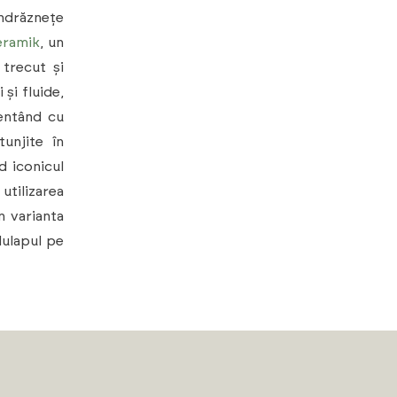
îndrăznețe
eramik
, un
 trecut și
și fluide,
entând cu
unjite în
d iconicul
utilizarea
în varianta
dulapul pe