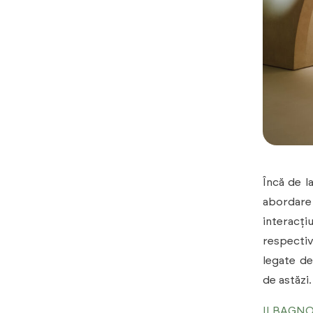
Încă de l
abordare
interacți
respectiv
legate de
de astăzi.
ILBAGNO