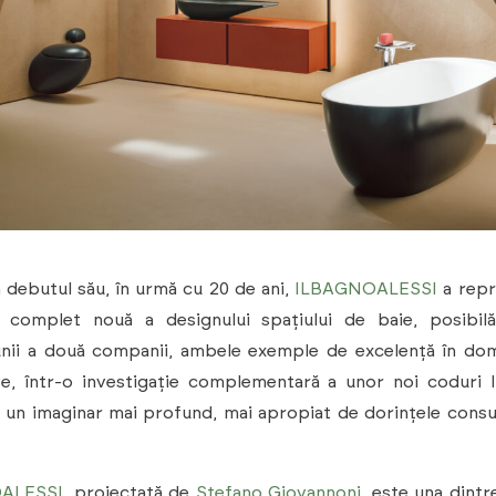
a debutul său, în urmă cu 20 de ani,
ILBAGNOALESSI
a repr
 complet nouă a designului spațiului de baie, posibilă
unii a două companii, ambele exemple de excelență în dom
e, într-o investigație complementară a unor noi coduri l
 un imaginar mai profund, mai apropiat de dorințele cons
ALESSI
, proiectată de
Stefano Giovannoni
, este una dintr