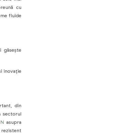
reună cu
rme fluide
i găsește
i inovație
tant, din
n sectorul
EN
asupra
 rezistent