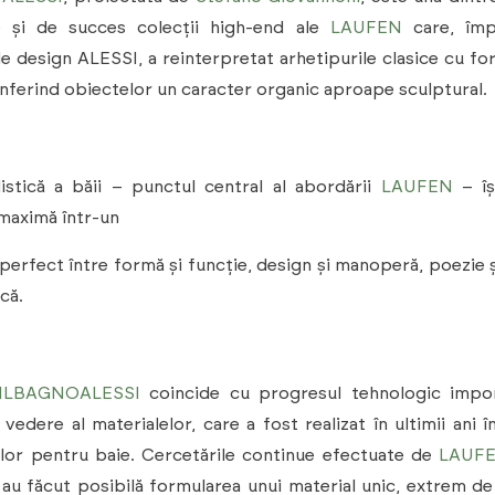
e și de succes colecții high-end ale
LAUFEN
care, împ
e design ALESSI, a reinterpretat arhetipurile clasice cu fo
onferind obiectelor un caracter organic aproape sculptural.
istică a băii – punctul central al abordării
LAUFEN
– îș
maximă într-un
 perfect între formă și funcție, design și manoperă, poezie ș
că.
ILBAGNOALESSI
coincide cu progresul tehnologic impor
vedere al materialelor, care a fost realizat în ultimii ani î
lor pentru baie. Cercetările continue efectuate de
LAUF
 au făcut posibilă formularea unui material unic, extrem de