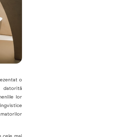
ezentat o
 datorită
eniile lor
ingvistice
umatorilor
e cele mai