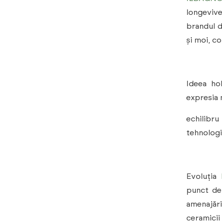
longeviv
brandul d
și moi, c
Ideea hol
expresia 
echilibru
tehnologi
Evoluția
punct de 
amenajări
ceramicii