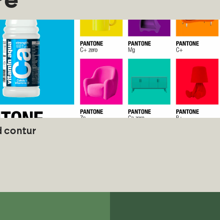
re
nd contur