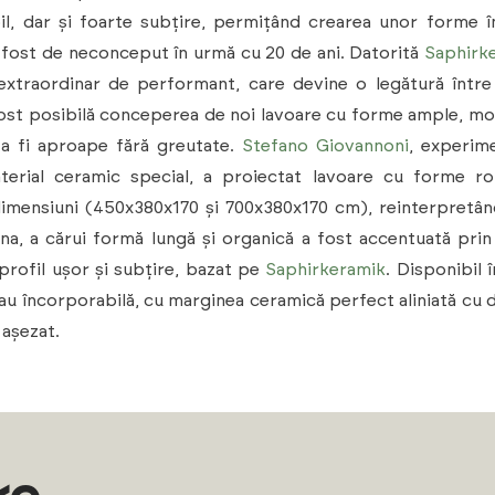
il, dar și foarte subțire, permițând crearea unor forme 
i fost de neconceput în urmă cu 20 de ani. Datorită
Saphirk
extraordinar de performant, care devine o legătură între
 fost posibilă conceperea de noi lavoare cu forme ample, moi 
 a fi aproape fără greutate.
Stefano Giovannoni
, experim
terial ceramic special, a proiectat lavoare cu forme rot
dimensiuni (450x380x170 și 700x380x170 cm), reinterpretân
na, a cărui formă lungă și organică a fost accentuată prin 
profil ușor și subțire, bazat pe
Saphirkeramik
. Disponibil 
sau încorporabilă, cu marginea ceramică perfect aliniată cu 
 așezat.