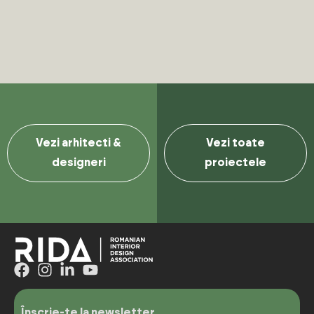
Vezi arhitecti &
Vezi toate
designeri
proiectele
Înscrie-te la newsletter