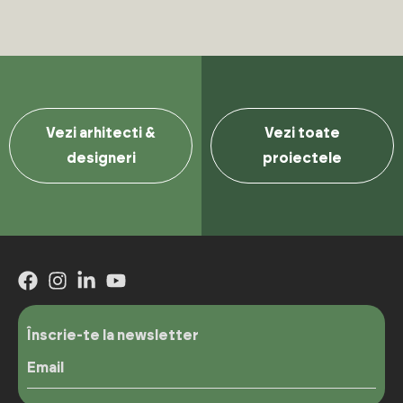
Vezi arhitecti &
Vezi toate
designeri
proiectele
Înscrie-te la newsletter
Email