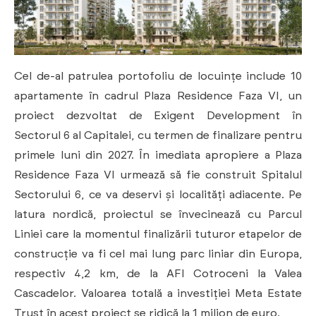
Cel de-al patrulea portofoliu de locuințe include 10
apartamente în cadrul Plaza Residence Faza VI, un
proiect dezvoltat de Exigent Development în
Sectorul 6 al Capitalei, cu termen de finalizare pentru
primele luni din 2027. În imediata apropiere a Plaza
Residence Faza VI urmează să fie construit Spitalul
Sectorului 6, ce va deservi și localități adiacente. Pe
latura nordică, proiectul se învecinează cu Parcul
Liniei care la momentul finalizării tuturor etapelor de
construcție va fi cel mai lung parc liniar din Europa,
respectiv 4,2 km, de la AFI Cotroceni la Valea
Cascadelor. Valoarea totală a investiției Meta Estate
Trust în acest proiect se ridică la 1 milion de euro.