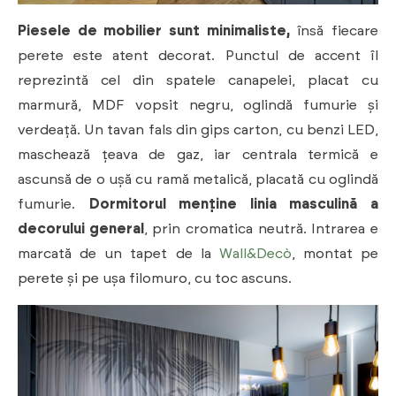
Piesele de mobilier sunt minimaliste,
însă fiecare
perete este atent decorat. Punctul de accent îl
reprezintă cel din spatele canapelei, placat cu
marmură, MDF vopsit negru, oglindă fumurie și
verdeață. Un tavan fals din gips carton, cu benzi LED,
maschează țeava de gaz, iar centrala termică e
ascunsă de o ușă cu ramă metalică, placată cu oglindă
fumurie.
Dormitorul menține linia masculină a
decorului general
, prin cromatica neutră. Intrarea e
marcată de un tapet de la
Wall&Decò
, montat pe
perete și pe ușa filomuro, cu toc ascuns.