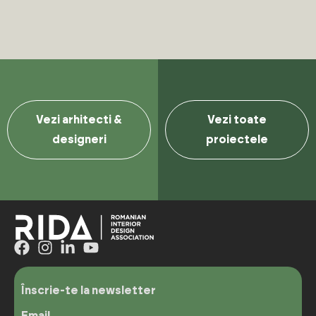
Vezi arhitecti &
Vezi toate
designeri
proiectele
Înscrie-te la newsletter
Email