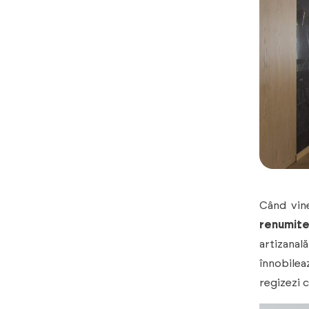
Când vine
renumit
artizanal
înnobileaz
regizezi 