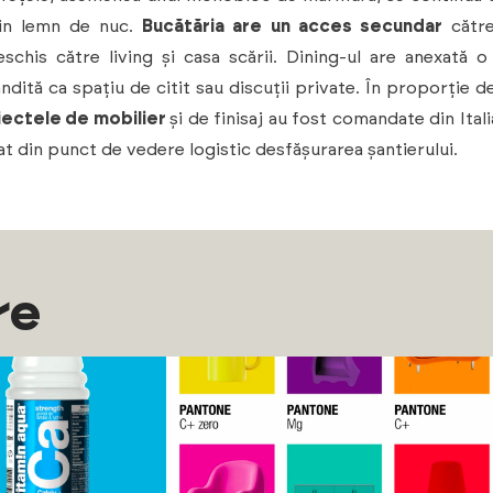
din lemn de nuc.
Bucătăria are un acces secundar
către
eschis către living și casa scării. Dining-ul are anexată 
ândită ca spațiu de citit sau discuții private. În proporție 
ectele de mobilier
și de finisaj au fost comandate din Ital
at din punct de vedere logistic desfășurarea șantierului.
re