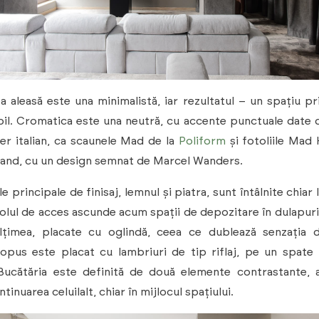
 aleasă este una minimalistă, iar rezultatul – un spațiu pr
il. Cromatica este una neutră, cu accente punctuale date 
er italian, ca scaunele Mad de la
Poliform
și fotoliile Mad 
rand, cu un design semnat de Marcel Wanders.
 principale de finisaj, lemnul și piatra, sunt întâlnite chiar 
Holul de acces ascunde acum spații de depozitare în dulapuri
ălțimea, placate cu oglindă, ceea ce dublează senzația d
opus este placat cu lambriuri de tip riflaj, pe un spate 
 Bucătăria este definită de două elemente contrastante, 
ntinuarea celuilalt, chiar în mijlocul spațiului.