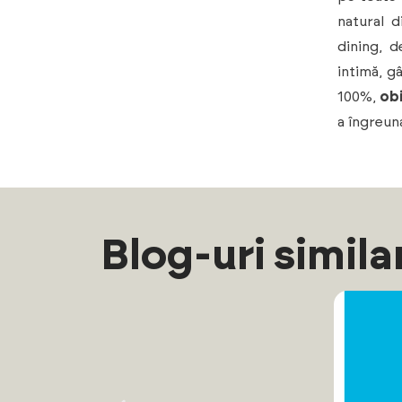
natural 
dining, d
intimă, g
100%,
obi
a îngreun
Blog-uri simila