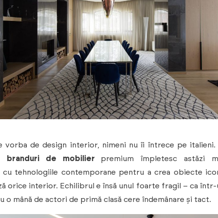
 vorba de design interior, nimeni nu îi întrece pe italieni
e branduri de mobilier
premium împletesc astăzi m
ă cu tehnologiile contemporane pentru a crea obiecte ico
ă orice interior. Echilibrul e însă unul foarte fragil – ca într-
cu o mână de actori de primă clasă cere îndemânare și tact.