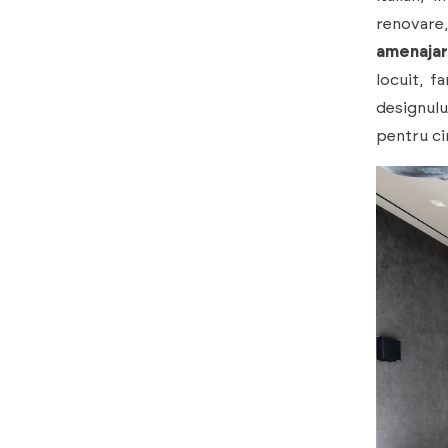
renovare
amenajare
locuit, f
designulu
pentru ci