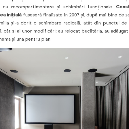
, cu recompartimentare și schimbări funcționale.
Const
a inițială
fuseseră finalizate în 2007 și, după mai bine de z
amilia și-a dorit o schimbare radicală, atât din punctul de
i, cât și al unor modificări: au relocat bucătăria, au adăuga
nema și una pentru pian.