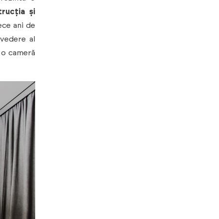
rucția și
ece ani de
 vedere al
t o cameră