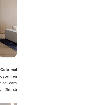
.
Cele mai
oștenirea
nice, care
un film, să