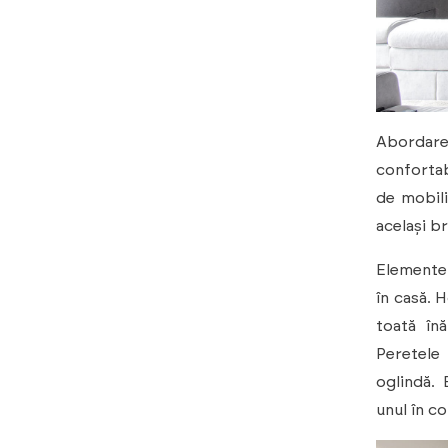
Abordarea
confortab
de mobili
același b
Elementele
în casă. 
toată în
Peretele 
oglindă.
unul în co