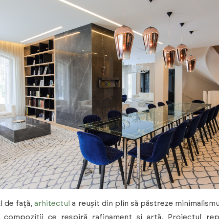
l de față,
arhitectul
a reușit din plin să păstreze minimalismu
în compoziții ce respiră rafinament și artă. Proiectul re