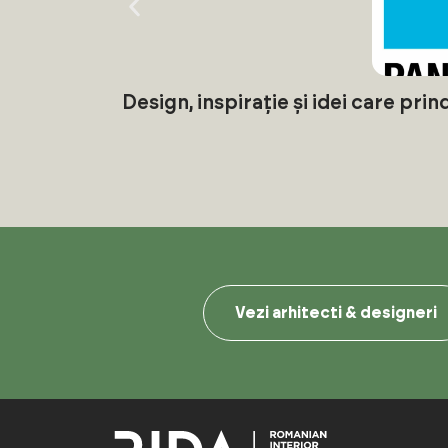
Design, inspirație și idei care pri
Vezi arhitecti & designeri