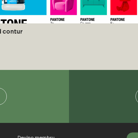
nd contur
Devino membru