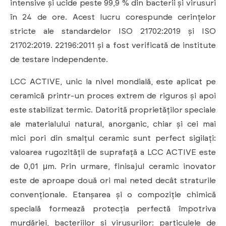
intensive și ucide peste 99,9 % din bacterii și virusuri
în 24 de ore. Acest lucru corespunde cerințelor
stricte ale standardelor ISO 21702:2019 și ISO
21702:2019. 22196:2011 și a fost verificată de institute
de testare independente.
LCC ACTIVE, unic la nivel mondială, este aplicat pe
ceramică printr-un proces extrem de riguros și apoi
este stabilizat termic. Datorită proprietăților speciale
ale materialului natural, anorganic, chiar și cei mai
mici pori din smalțul ceramic sunt perfect sigilați:
valoarea rugozității de suprafață a LCC ACTIVE este
de 0,01 μm. Prin urmare, finisajul ceramic inovator
este de aproape două ori mai neted decât straturile
convenționale. Etanșarea și o compoziție chimică
specială formează protecția perfectă împotriva
murdăriei, bacteriilor și virusurilor: particulele de