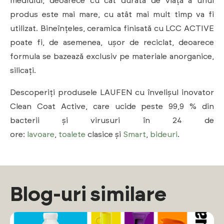
mediului, deoarece cu cât durata de viață a unui
produs este mai mare, cu atât mai mult timp va fi
utilizat. Bineînțeles, ceramica finisată cu LCC ACTIVE
poate fi, de asemenea, ușor de reciclat, deoarece
formula se bazează exclusiv pe materiale anorganice,
silicați.
Descoperiți produsele LAUFEN cu învelișul inovator
Clean Coat Active, care ucide peste 99,9 % din
bacterii și virusuri în 24 de
ore:
lavoare
,
toalete
clasice și
Smart
,
bideuri
.
Blog-uri similare