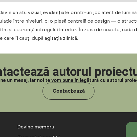
evin un atu vizual, evidențiate printr-un joc atent de lumină LE
ulație între niveluri, ci o piesă centrală de design — o str
tm și coerență întregului interior. În zona de noapte, cada de
care îl cauți după agitația zilnică.
tactează autorul proiectu
-ne un mesaj, iar noi te vom pune în legătură cu autorul proiec
Contactează
Devino membru