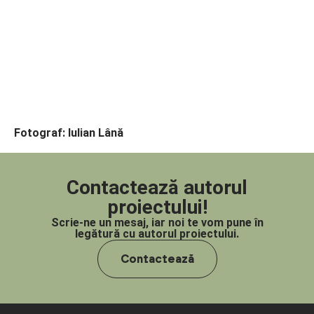
Fotograf: Iulian Lână
Contactează autorul
proiectului!
Scrie-ne un mesaj, iar noi te vom pune în
legătură cu autorul proiectului.
Contactează