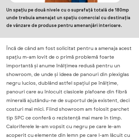
Un spațiu pe două nivele cu o suprafață totală de 180mp
unde trebuia amenajat un spațiu comercial cu destinația
de vânzare de produse pentru amenanjări interioare.
Încă de când am fost solicitat pentru a amenaja acest
spațiu m-am lovit de o primă problemă foarte
importantă și anume înălțimea redusă pentru un
showroom, de unde și ideea de panouri din plexiglas
negru lucios, dublând astfel spațiul pe înălțime,
panouri care au înlocuit clasicele plafoane din fibră
minerală ajutându-ne de suportul deja existent, deci
costuri mai mici. Fiind showroom am folosit parchet
tip SPC ce conferă o rezistență mai mare în timp.
Caloriferele le-am vopsit cu negru pe care le-am
acoperit cu elemente din lemn pe care l-am lăcuit cu