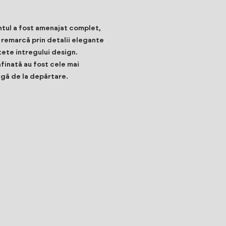
ntul a fost amenajat complet,
e remarcă prin detalii elegante
tete intregului design.
afinată au fost cele mai
ngă de la depărtare.