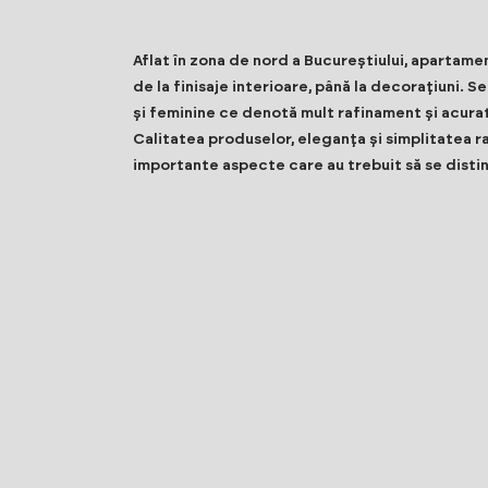
Aflat în zona de nord a Bucureștiului, apartame
de la finisaje interioare, până la decorațiuni. S
și feminine ce denotă mult rafinament și acura
Calitatea produselor, eleganța și simplitatea r
importante aspecte care au trebuit să se disti