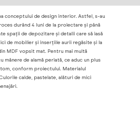
a conceptului de design interior. Astfel, s-au
proces durând 4 luni de la proiectare și până
e spații de depozitare și detalii care să iasă
de mobilier și inserțiile aurii regăsite și la
i din MDF vopsit mat. Pentru mai multă
 cu mânere de alamă periată, ce aduc un plus
stom, conform proiectului. Materialul
 Culorile calde, pastelate, alături de mici
enajări.