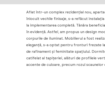
Aflat într-un complex rezidențial nou, aparta
înlocuit vechile finisaje, s-a refăcut instala
la implementarea completă. Tânăra beneficiară 
în evidență. Astfel, am propus un design moder
corpurile de iluminat. Mobilierul a fost real
eleganță, s-a optat pentru fronturi frezate l
de rafinament și feminitate spațiului. Dormit
catifelat al tapițeriei, alături de profilele ve
accente de culoare, precum rozul scaunelor de