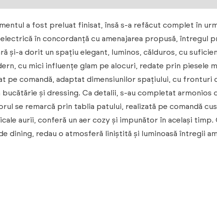
mentul a fost preluat finisat, însă s-a refăcut complet în urm
ția electrică în concordanță cu amenajarea propusă, întregul 
și-a dorit un spațiu elegant, luminos, călduros, cu suficient
n, cu mici influențe glam pe alocuri, redate prin piesele mici 
izat pe comandă, adaptat dimensiunilor spațiului, cu frontur
a bucătărie și dressing. Ca detalii, s-au completat armonios
orul se remarcă prin tablia patului, realizată pe comandă cu
rticale aurii, conferă un aer cozy și impunător în același timp.
 dining, redau o atmosferă liniștită și luminoasă întregii am