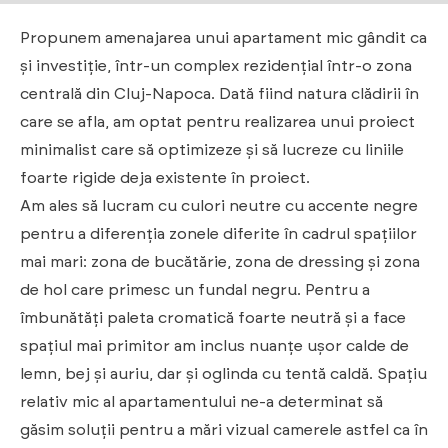
Propunem amenajarea unui apartament mic gândit ca
și investiție, într-un complex rezidențial într-o zona
centrală din Cluj-Napoca. Dată fiind natura clădirii în
care se afla, am optat pentru realizarea unui proiect
minimalist care să optimizeze și să lucreze cu liniile
foarte rigide deja existente în proiect.
Am ales să lucram cu culori neutre cu accente negre
pentru a diferenția zonele diferite în cadrul spațiilor
mai mari: zona de bucătărie, zona de dressing și zona
de hol care primesc un fundal negru. Pentru a
îmbunătăți paleta cromatică foarte neutră și a face
spațiul mai primitor am inclus nuanțe ușor calde de
lemn, bej și auriu, dar și oglinda cu tentă caldă. Spațiu
relativ mic al apartamentului ne-a determinat să
găsim soluții pentru a mări vizual camerele astfel ca în