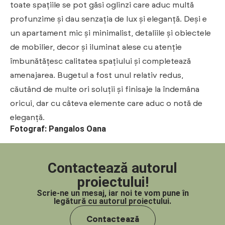
toate spațiile se pot găsi oglinzi care aduc multă
profunzime și dau senzația de lux și eleganță. Deși e
un apartament mic și minimalist, detaliile și obiectele
de mobilier, decor și iluminat alese cu atenție
îmbunătățesc calitatea spațiului și completează
amenajarea. Bugetul a fost unul relativ redus,
căutând de multe ori soluții și finisaje la îndemâna
oricui, dar cu câteva elemente care aduc o notă de
eleganță.
Fotograf: Pangalos Oana
Contactează autorul
proiectului!
Scrie-ne un mesaj, iar noi te vom pune în
legătură cu autorul proiectului.
Contactează