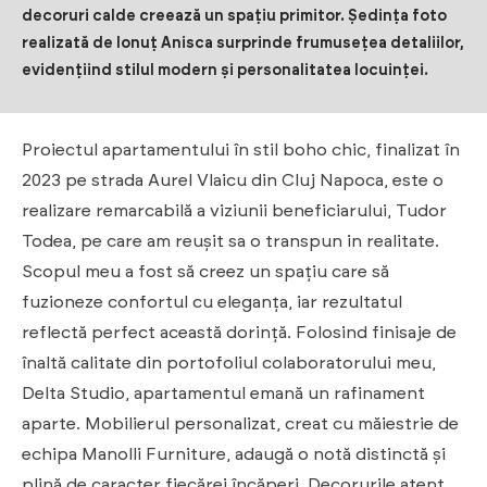
decoruri calde creează un spațiu primitor. Ședința foto
realizată de Ionuț Anisca surprinde frumusețea detaliilor,
evidențiind stilul modern și personalitatea locuinței.
Proiectul apartamentului în stil boho chic, finalizat în
2023 pe strada Aurel Vlaicu din Cluj Napoca, este o
realizare remarcabilă a viziunii beneficiarului, Tudor
Todea, pe care am reușit sa o transpun in realitate.
Scopul meu a fost să creez un spațiu care să
fuzioneze confortul cu eleganța, iar rezultatul
reflectă perfect această dorință. Folosind finisaje de
înaltă calitate din portofoliul colaboratorului meu,
Delta Studio, apartamentul emană un rafinament
aparte. Mobilierul personalizat, creat cu măiestrie de
echipa Manolli Furniture, adaugă o notă distinctă și
plină de caracter fiecărei încăperi. Decorurile atent