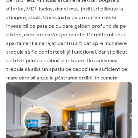
benzilor led. Am adus în cameră texturi bogate și
diferite, MDF lucios, dar și mat, țesături plăcute la
atingere, sticlă. Combinația de gri cu lemn este
înveselită de pata de culoare galben profund de pe
plafon, care coboară și pe perete. Dormitorul unui
apartament amenajat pentru a fi dat spre închiriere
trebuie să fie confortabil și funcțional, dar și plăcut,
potrivit pentru odihnă și relaxare. De asemenea,
trebuie să aibă un spațiu de depozitare suficient de
mare care să ajute la păstrarea ordinii în camera.