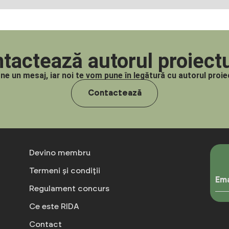
tactează autorul proiectu
-ne un mesaj, iar noi te vom pune în legătură cu autorul proiec
Contactează
Devino membru
Termeni și condiții
Ema
Regulament concurs
Ce este RIDA
Contact