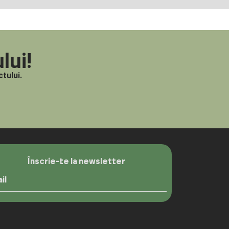
lui!
tului.
Înscrie-te la newsletter
il