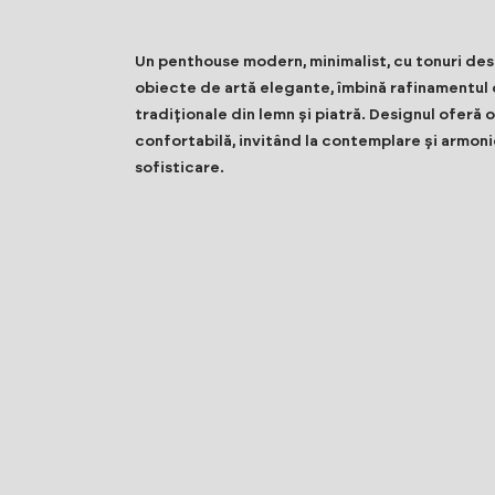
Un penthouse modern, minimalist, cu tonuri des
obiecte de artă elegante, îmbină rafinamentu
tradiționale din lemn și piatră. Designul oferă 
confortabilă, invitând la contemplare și armonie.
sofisticare.