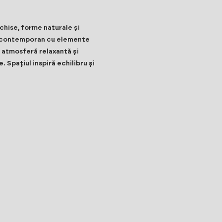
chise, forme naturale și
l contemporan cu elemente
o atmosferă relaxantă și
 Spațiul inspiră echilibru și