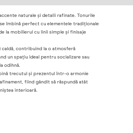
ente naturale și detalii rafinate. Tonurile
e se îmbină perfect cu elementele tradiționale
 la mobilierul cu linii simple și finisaje
i caldă, contribuind la o atmosferă
ând un spațiu ideal pentru socializare sau
la odihnă.
ină trecutul și prezentul într-o armonie
afinament, fiind gândit să răspundă atât
niștea interioară.