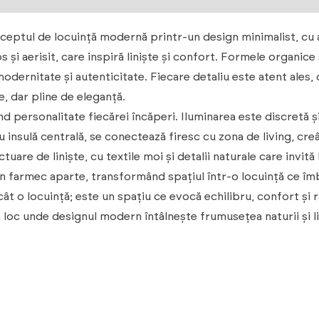
ptul de locuință modernă printr-un design minimalist, cu acc
și aerisit, care inspiră liniște și confort. Formele organic
odernitate și autenticitate. Fiecare detaliu este atent ales, de
e, dar pline de eleganță.
 personalitate fiecărei încăperi. Iluminarea este discretă ș
u insulă centrală, se conectează firesc cu zona de living, cre
re de liniște, cu textile moi și detalii naturale care invită 
n farmec aparte, transformând spațiul într-o locuință ce îmb
 o locuință; este un spațiu ce evocă echilibru, confort și r
n loc unde designul modern întâlnește frumusețea naturii și li