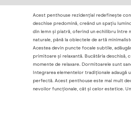
Acest penthouse rezidențial redefinește conce
deschise predomină, creând un spațiu luminos 
din lemn și piatră, oferind un echilibru între m
naturale, până la obiectele de artă minimalist
Acestea devin puncte focale subtile, adăugând
primitoare și relaxantă. Bucătăria deschisă, c
momente de relaxare. Dormitoarele sunt sanctua
Integrarea elementelor tradiționale adaugă u
perfectă. Acest penthouse este mai mult decât
nevoilor funcționale, cât și celor estetice. U