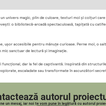
un univers magic, plin de culoare, texturi moi și colțuri care 
povești: o bibliotecă-arcadă spectaculoasă, tapițată cu catif
ase, ușor accesibile pentru mânuțe curioase. Perne moi, o sal
 mic sanctuar de lectură și imaginație.
 funcțional, dar la fel de captivantă. Inspirată din structur
 explorate, escaladate sau transformate în ascunzători secre
tactează autorul proiectu
-ne un mesaj, iar noi te vom pune în legătură cu autorul proiec