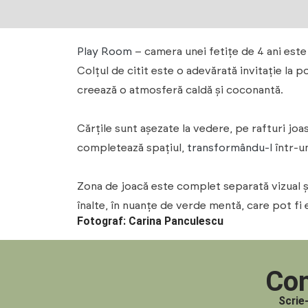
Play Room
– camera unei fetițe de 4 ani este 
Colțul de citit este o adevărată invitație la 
creează o atmosferă caldă și coconantă.
Cărțile sunt așezate la vedere, pe rafturi jo
completează spațiul,
transformându-l
într-un
Zona de joacă este complet separată vizual și
înalte, în nuanțe de verde mentă, care pot fi
Fotograf: Carina Panculescu
Con
Scrie