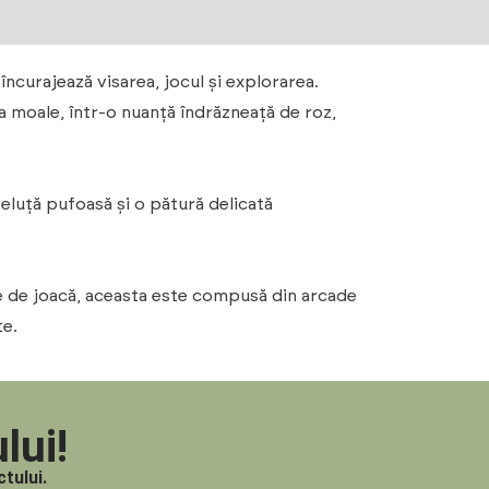
încurajează visarea, jocul și explorarea.
ea moale, într-o nuanță îndrăzneață de roz,
teluță pufoasă și o pătură delicată
ile de joacă, aceasta este compusă din arcade
te.
lui!
tului.