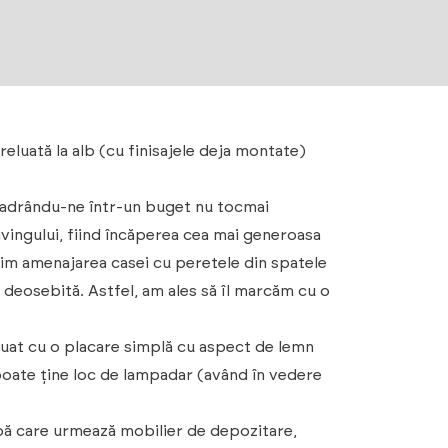
reluată la alb (cu finisajele deja montate)
ncadrându-ne într-un buget nu tocmai
vingului, fiind încăperea cea mai generoasa
ruim amenajarea casei cu peretele din spatele
 deosebită. Astfel, am ales să îl marcăm cu o
nuat cu o placare simplă cu aspect de lemn
poate ține loc de lampadar (având în vedere
upă care urmează mobilier de depozitare,