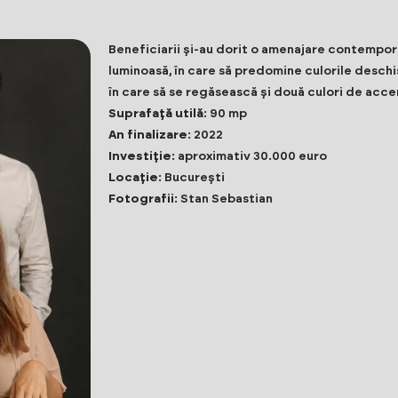
Beneficiarii și-au dorit o amenajare contempor
luminoasă, în care să predomine culorile deschis
în care să se regăsească și două culori de accen
Suprafață utilă
: 90 mp
An finalizare
: 2022
Investiție
: aproximativ 30.000 euro
Locație
: București
Fotografii
: Stan Sebastian