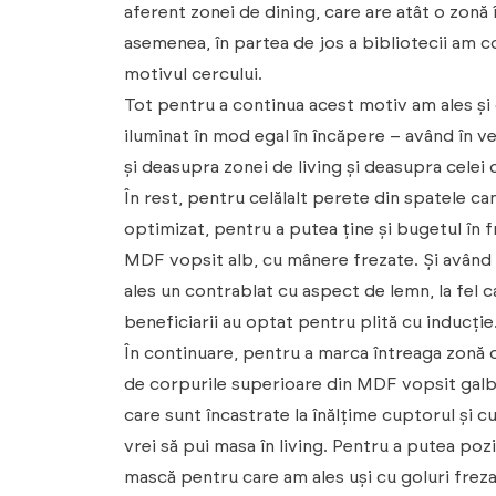
aferent zonei de dining, care are atât o zonă 
asemenea, în partea de jos a bibliotecii am c
motivul cercului.
Tot pentru a continua acest motiv am ales și c
iluminat în mod egal în încăpere – având în v
și deasupra zonei de living și deasupra celei 
În rest, pentru celălalt perete din spatele c
optimizat, pentru a putea ține și bugetul în
MDF vopsit alb, cu mânere frezate. Și având 
ales un contrablat cu aspect de lemn, la fel 
beneficiarii au optat pentru plită cu inducție
În continuare, pentru a marca întreaga zonă 
de corpurile superioare din MDF vopsit galb
care sunt încastrate la înălțime cuptorul și c
vrei să pui masa în living. Pentru a putea po
mască pentru care am ales uși cu goluri freza