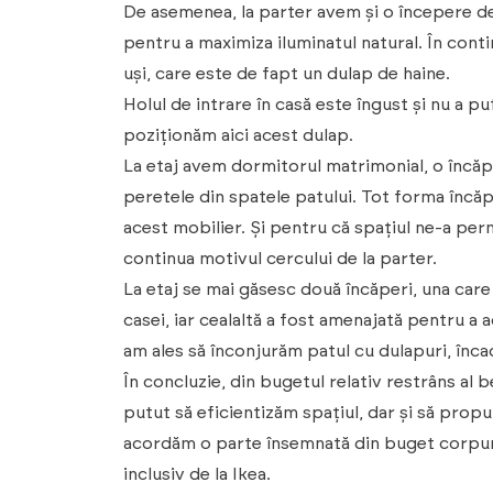
De asemenea, la parter avem și o începere des
pentru a maximiza iluminatul natural. În cont
uși, care este de fapt un dulap de haine.
Holul de intrare în casă este îngust și nu a p
poziționăm aici acest dulap.
La etaj avem dormitorul matrimonial, o încă
peretele din spatele patului. Tot forma încăpe
acest mobilier. Și pentru că spațiul ne-a p
continua motivul cercului de la parter.
La etaj se mai găsesc două încăperi, una care
casei, iar cealaltă a fost amenajată pentru a
am ales să înconjurăm patul cu dulapuri, înca
În concluzie, din bugetul relativ restrâns al
putut să eficientizăm spațiul, dar și să prop
acordăm o parte însemnată din buget corpurilo
inclusiv de la Ikea.