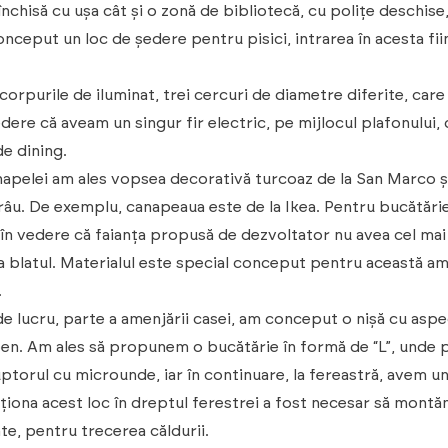
închisă cu ușa cât și o zonă de bibliotecă, cu polițe deschise
onceput un loc de ședere pentru pisici, intrarea în acesta fi
orpurile de iluminat, trei cercuri de diametre diferite, care 
edere că aveam un singur fir electric, pe mijlocul plafonului
de dining.
anapelei am ales vopsea decorativă turcoaz de la San Marco ș
 frâu. De exemplu, canapeaua este de la Ikea. Pentru bucătă
în vedere că faianța propusă de dezvoltator nu avea cel mai
ca blatul. Materialul este special conceput pentru această a
.
de lucru, parte a amenjării casei, am conceput o nișă cu asp
en. Am ales să propunem o bucătărie în formă de “L”, unde p
uptorul cu microunde, iar în continuare, la fereastră, avem un
ziționa acest loc în dreptul ferestrei a fost necesar să mon
te, pentru trecerea căldurii.