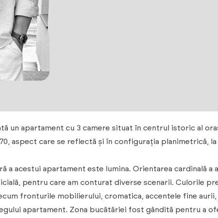
ă un apartament cu 3 camere situat în centrul istoric al ora
970, aspect care se reflectă și în configurația planimetrică, 
ă a acestui apartament este lumina. Orientarea cardinală a a
ificială, pentru care am conturat diverse scenarii. Culorile 
ecum fronturile mobilierului, cromatica, accentele fine aurii,
egului apartament. Zona bucătăriei fost gândită pentru a ofer