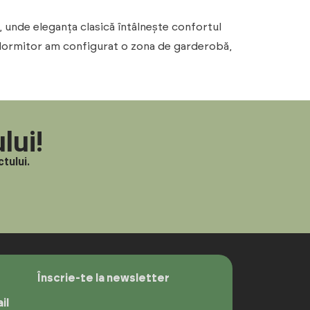
r, unde eleganța clasică întâlnește confortul
în dormitor am configurat o zona de garderobă,
lui!
tului.
Înscrie-te la newsletter
il