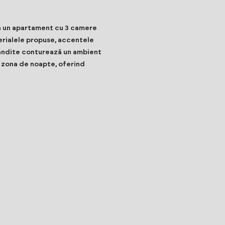
ă un apartament cu 3 camere
terialele propuse, accentele
gândite conturează un ambient
în zona de noapte, oferind