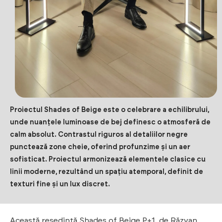
Proiectul Shades of Beige este o celebrare a echilibrului,
unde nuanțele luminoase de bej definesc o atmosferă de
calm absolut. Contrastul riguros al detaliilor negre
punctează zone cheie, oferind profunzime și un aer
sofisticat. Proiectul armonizează elementele clasice cu
linii moderne, rezultând un spațiu atemporal, definit de
texturi fine și un lux discret.
Această reședință Shades of Beige P+1, de Răzvan