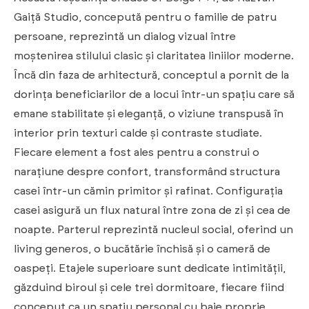
Gaiță Studio, concepută pentru o familie de patru
persoane, reprezintă un dialog vizual între
moștenirea stilului clasic și claritatea liniilor moderne.
Încă din faza de arhitectură, conceptul a pornit de la
dorința beneficiarilor de a locui într-un spațiu care să
emane stabilitate și eleganță, o viziune transpusă în
interior prin texturi calde și contraste studiate.
Fiecare element a fost ales pentru a construi o
narațiune despre confort, transformând structura
casei într-un cămin primitor și rafinat. Configurația
casei asigură un flux natural între zona de zi și cea de
noapte. Parterul reprezintă nucleul social, oferind un
living generos, o bucătărie închisă și o cameră de
oaspeți. Etajele superioare sunt dedicate intimității,
găzduind biroul și cele trei dormitoare, fiecare fiind
conceput ca un spațiu personal cu baie proprie.