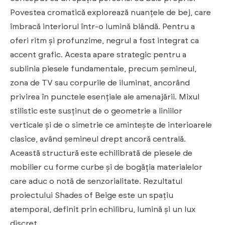
Povestea cromatică explorează nuanțele de bej, care
îmbracă interiorul într-o lumină blândă. Pentru a
oferi ritm și profunzime, negrul a fost integrat ca
accent grafic. Acesta apare strategic pentru a
sublinia piesele fundamentale, precum șemineul,
zona de TV sau corpurile de iluminat, ancorând
privirea în punctele esențiale ale amenajării. Mixul
stilistic este susținut de o geometrie a liniilor
verticale și de o simetrie ce amintește de interioarele
clasice, având șemineul drept ancoră centrală.
Această structură este echilibrată de piesele de
mobilier cu forme curbe și de bogăția materialelor
care aduc o notă de senzorialitate. Rezultatul
proiectului Shades of Beige este un spațiu
atemporal, definit prin echilibru, lumină și un lux
discret.