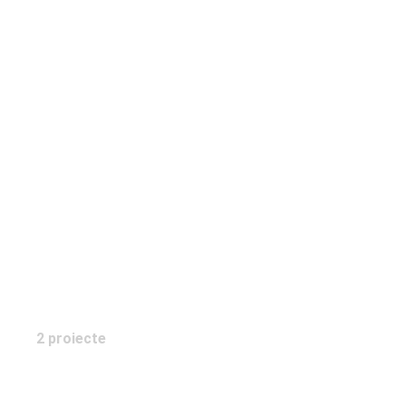
DesignLife
2 proiecte