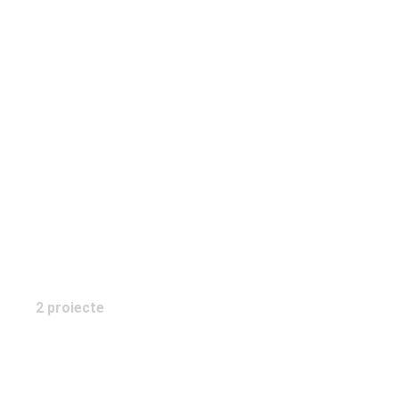
LoriJu Home
2 proiecte