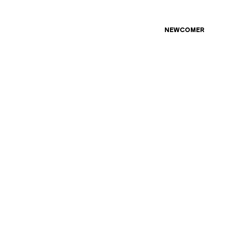
NEWCOMER
Inspirium.design