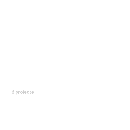
EFA Design
6 proiecte