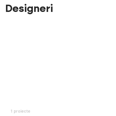
Designeri
Studio 2S
1 proiecte