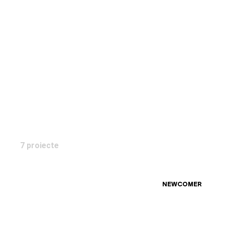
Monocrom Studio – Daniela
Craciunoiu
7 proiecte
NEWCOMER